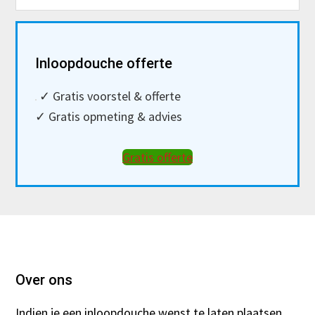
Primary
Inloopdouche offerte
Sidebar
✓ Gratis voorstel & offerte
✓ Gratis opmeting & advies
Gratis offerte
Footer
Over ons
Indien je een
inloopdouche
wenst te laten plaatsen,