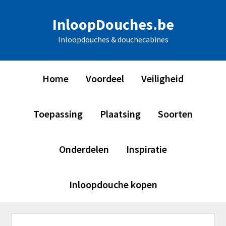
Skip
Skip
Skip
Skip
InloopDouches.be
to
to
to
to
primary
main
primary
footer
Inloopdouches & douchecabines
navigation
content
sidebar
Home
Voordeel
Veiligheid
Toepassing
Plaatsing
Soorten
Onderdelen
Inspiratie
Inloopdouche kopen